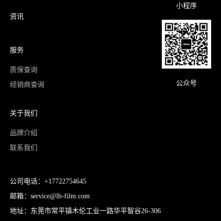
小程序
资讯
服务
质保查询
公众号
经销商查询
关于我们
品牌介绍
联系我们
公司电话：+17722754645
邮箱：service@lb-film.com
地址：东莞市常平镇木伦工业一路华平智谷26-306