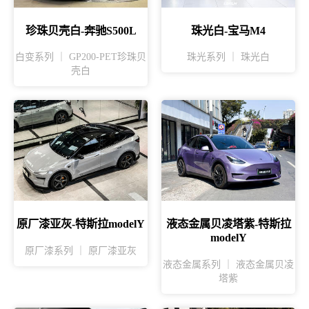
珍珠贝壳白-奔驰S500L
珠光白-宝马M4
白变系列 ｜ GP200-PET珍珠贝
珠光系列 ｜ 珠光白
壳白
原厂漆亚灰-特斯拉modelY
液态金属贝凌塔紫-特斯拉
modelY
原厂漆系列 ｜ 原厂漆亚灰
液态金属系列 ｜ 液态金属贝凌
塔紫